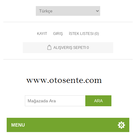
Ana Sayfa
Kategoriler
Üreticiler
KAYIT
GIRIŞ
İSTEK LISTESI
(0)
Yeni Ürünler
ALIŞVERIŞ SEPETI
0
İletişim
MENU