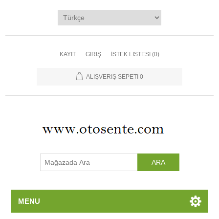
Ana Sayfa
Kategoriler
Üreticiler
KAYIT
GIRIŞ
İSTEK LISTESI
(0)
Yeni Ürünler
ALIŞVERIŞ SEPETI
0
İletişim
MENU